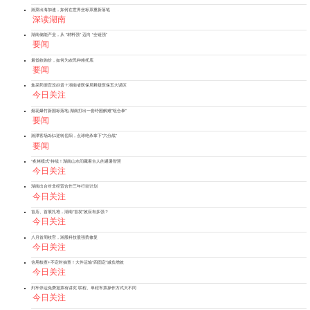
湘菜出海加速，如何在世界坐标系重新落笔
深读湖南
湖南储能产业，从 “材料强” 迈向 “全链强”
要闻
最低收购价，如何为农民种粮托底
要闻
集采药便宜没好货？湖南省医保局释疑医保五大误区
今日关注
烟花爆竹新国标落地,湖南打出一套纾困解难"组合拳"
要闻
湘潭客场2比1逆转岳阳，点球绝杀拿下"六分战"
要闻
“炙烤模式”持续！湖南山水间藏着古人的避暑智慧
今日关注
湖南出台对非经贸合作三年行动计划
今日关注
首店、首展扎堆，湖南“首发”效应有多强？
今日关注
八月首周收官，湘股科技股强势修复
今日关注
信用核查+不定时抽查！大件运输“四固定”减负增效
今日关注
列车停运免费退票有讲究 联程、单程车票操作方式大不同
今日关注