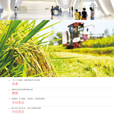
一见·三个关键词，读懂中国经济“半年答卷”
头条
沈晓明主持召开省委常委会会议
要闻
连线蔡皋：水火相融、小鸭过路，人间处处是童话
今日关注
湘江论见丨银行午休，为何让大家纷纷“破防”
今日关注